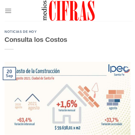
Saltar
al
contenido
NOTICIAS DE HOY
Consulta los Costos
20
Sep