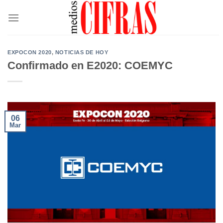
Saltar
al
contenido
EXPOCON 2020
,
NOTICIAS DE HOY
Confirmado en E2020: COEMYC
06
Mar