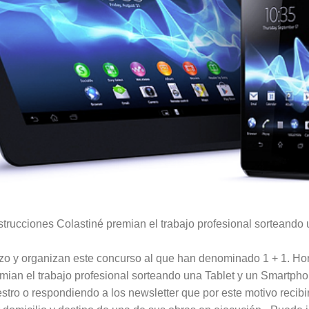
rucciones Colastiné premian el trabajo profesional sorteando 
zo y organizan este concurso al que han denominado 1 + 1. Ho
mian el trabajo profesional sorteando una Tablet y un Smartpho
estro
o respondiendo a los newsletter que por este motivo recibi