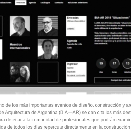
 de los más importantes eventos de diseño, construcción y arqu
de Arquitectura de Argentina (BIA—AR) se dan cita los más des
para deleitar a la comunidad de profesionales que podrán examin
vida de todos los días repercute directamente en la construcción