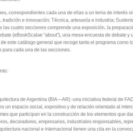
nes, correspondientes cada una de ellas a un tema de interés s
o, tradición e innovación; Técnica, artesanía e industria; Sustenta
e las cuatro secciones comprende una exposición, la preparac
ebate (eBookScalae “about”), una mesa-encuesta de debate y u
 este catálogo general que recoge tanto el programa como los
s para cada una de las secciones.
nto:
quitectura de Argentina (BIA—AR) -una iniciativa federal de F
es un espacio social, expositivo y de relación orientado al inte
ntes que participan en la construcción de los elementos que dan
eros, decoradores, empresarios, industriales responsables, repr
quitectura nacional e internacional tienen una cita en la convo