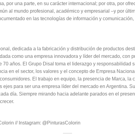
ba, por una parte, en su carácter internacional; por otra, por of
común al mundo profesional, académico y empresarial –y por últ
umentado en las tecnologías de información y comunicación, in
nal, dedicada a la fabricación y distribución de productos dest
lidada como una empresa innovadora y líder del mercado, con p
70 años. El Grupo Disal toma el liderazgo y responsabilidad so
encia en el sector, los valores y el concepto de Empresa Naciona
 consumidores. El trabajo en equipo, la presencia de Marca, la 
os ejes para ser una empresa líder del mercado en Argentina. Su 
cada día. Siempre mirando hacia adelante parados en el presen
crecer.
lorin // Instagram: @PinturasColorin