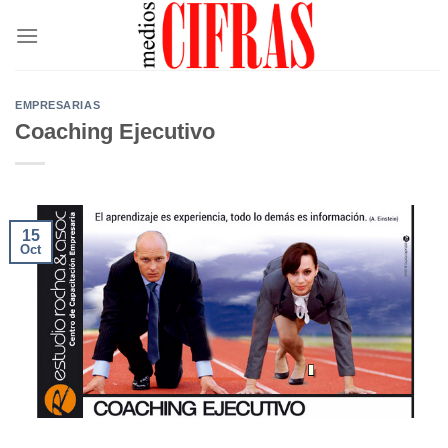
Saltar
al
contenido
EMPRESARIAS
Coaching Ejecutivo
15
Oct