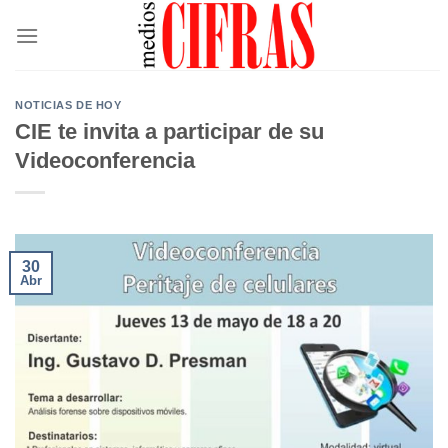
Saltar
al
contenido
NOTICIAS DE HOY
CIE te invita a participar de su
Videoconferencia
30
Abr