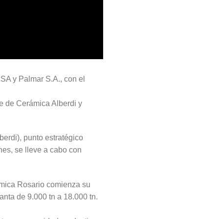
 SA y Palmar S.A., con el
e de Cerámica Alberdi y
erdi), punto estratégico
es, se lleve a cabo con
rámica Rosario comienza su
anta de 9.000 tn a 18.000 tn.