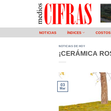
Saltar
al
contenido
NOTICIAS
ÍNDICES
COSTOS
NOTICIAS DE HOY
¡CERÁMICA ROS
03
Mar