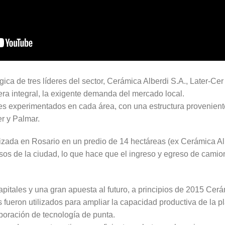
ica de tres líderes del sector, Cerámica Alberdi S.A., Later-Cer
era integral, la exigente demanda del mercado local.
es experimentados en cada área, con una estructura provenient
er y Palmar.
alizada en Rosario en un predio de 14 hectáreas (ex Cerámica Alb
os de la ciudad, lo que hace que el ingreso y egreso de camion
apitales y una gran apuesta al futuro, a principios de 2015 Ce
 fueron utilizados para ampliar la capacidad productiva de la pl
poración de tecnología de punta.