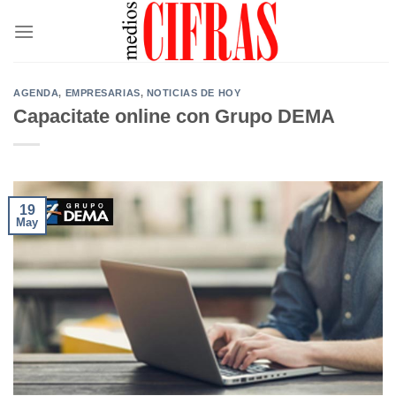
Saltar
al
contenido
AGENDA
,
EMPRESARIAS
,
NOTICIAS DE HOY
Capacitate online con Grupo DEMA
19
May