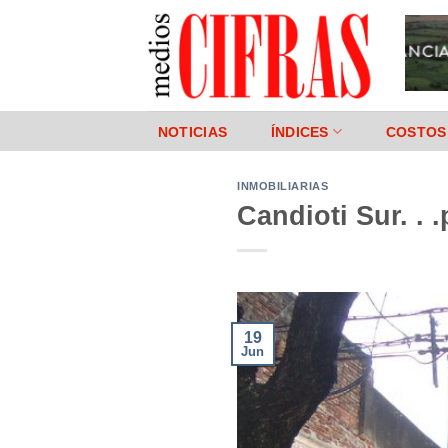
Saltar
al
contenido
NOTICIAS
ÍNDICES
COSTOS
INMOBILIARIAS
Candioti Sur. .
19
Jun