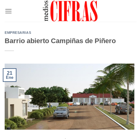
Saltar
al
contenido
EMPRESARIAS
Barrio abierto Campiñas de Piñero
21
Ene