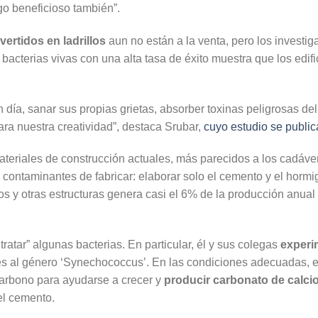
go beneficioso también”.
rtidos en ladrillos
aun no están a la venta, pero los investi
acterias vivas con una alta tasa de éxito muestra que los edifi
 día, sanar sus propias grietas, absorber toxinas peligrosas del a
para nuestra creatividad”, destaca Srubar,
cuyo estudio se publica
teriales de construcción actuales, más parecidos a los cadáve
 contaminantes de fabricar: elaborar solo el cemento y el horm
los y otras estructuras genera casi el 6% de la producción anua
ratar” algunas bacterias. En particular, él y sus colegas
experi
s al género ‘Synechococcus’. En las condiciones adecuadas, e
arbono para ayudarse a crecer y
producir carbonato de calci
del cemento.