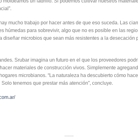
 moldeamos un ladrillo. Si podemos cultivar nuestros materia
cial”.
hay mucho trabajo por hacer antes de que eso suceda. Las cian
es húmedas para sobrevivir, algo que no es posible en las regi
ara diseñar microbios que sean más resistentes a la desecación
andes. Srubar imagina un futuro en el que los proveedores podr
 hacer materiales de construcción vivos. Simplemente agrega
ir hogares microbianos. “La naturaleza ha descubierto cómo ha
e. Solo tenemos que prestar más atención”, concluye.
com.ar/