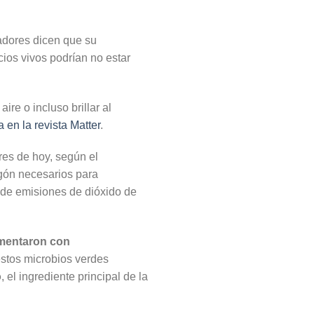
gadores dicen que su
cios vivos podrían no estar
ire o incluso brillar al
 en la revista Matter
.
res de hoy, según el
igón necesarios para
l de emisiones de dióxido de
mentaron con
stos microbios verdes
o
, el ingrediente principal de la