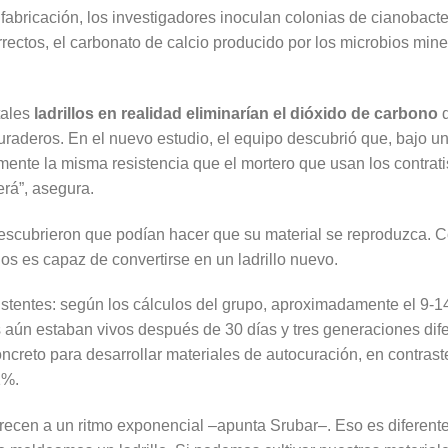
abricación, los investigadores inoculan colonias de cianobact
rrectos, el carbonato de calcio producido por los microbios mine
tales
ladrillos en realidad eliminarían el dióxido de carbono
d
uraderos. En el nuevo estudio, el equipo descubrió que, bajo u
te la misma resistencia que el mortero que usan los contratis
rá”, asegura.
escubrieron que podían hacer que su material se reproduzca. Co
los es capaz de convertirse en un ladrillo nuevo.
istentes: según los cálculos del grupo, aproximadamente el 9-1
 aún estaban vivos después de 30 días y tres generaciones difer
ncreto para desarrollar materiales de autocuración, en contraste
1%.
recen a un ritmo exponencial –apunta Srubar–. Eso es diferent