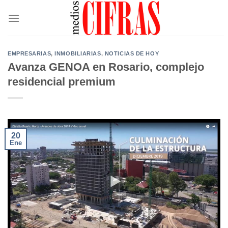
Saltar
al
contenido
EMPRESARIAS
,
INMOBILIARIAS
,
NOTICIAS DE HOY
Avanza GENOA en Rosario, complejo
residencial premium
20
Ene