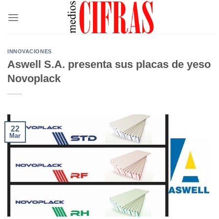
Saltar
al
contenido
INNOVACIONES
Aswell S.A. presenta sus placas de yeso
Novoplack
22
Mar