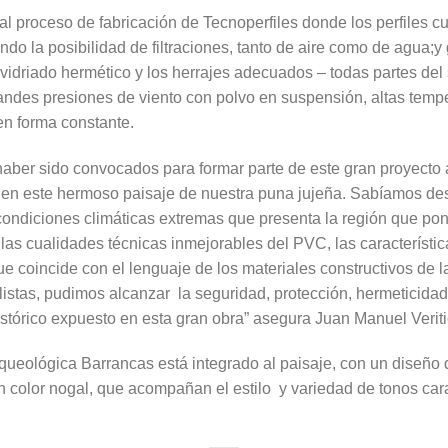
 al proceso de fabricación de Tecnoperfiles donde los perfiles c
do la posibilidad de filtraciones, tanto de aire como de agua;y
 vidriado hermético y los herrajes adecuados – todas partes de
ndes presiones de viento con polvo en suspensión, altas temper
en forma constante.
ber sido convocados para formar parte de este gran proyecto a
en este hermoso paisaje de nuestra puna jujeña. Sabíamos desd
condiciones climáticas extremas que presenta la región que pon
las cualidades técnicas inmejorables del PVC, las característica
e coincide con el lenguaje de los materiales constructivos de l
istas, pudimos alcanzar la seguridad, protección, hermeticidad 
histórico expuesto en esta gran obra” asegura Juan Manuel Veriti
rqueológica Barrancas está integrado al paisaje, con un diseño 
 en color nogal, que acompañan el estilo y variedad de tonos car