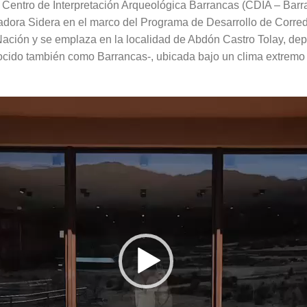
l Centro de Interpretación Arqueológica Barrancas (CDIA – Bar
ladora Sidera en el marco del Programa de Desarrollo de Corredo
Nación y se emplaza en la localidad de Abdón Castro Tolay, d
ocido también como Barrancas-, ubicada bajo un clima extremo