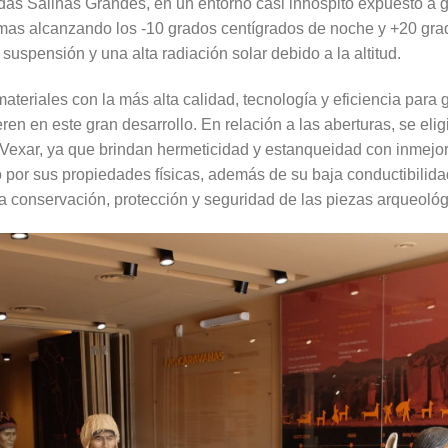
adas Salinas Grandes, en un entorno casi inhóspito expuesto a
mas alcanzando los -10 grados centígrados de noche y +20 grad
 suspensión y una alta radiación solar debido a la altitud.
materiales con la más alta calidad, tecnología y eficiencia para 
ren en este gran desarrollo. En relación a las aberturas, se eli
 Vexar, ya que brindan hermeticidad y estanqueidad con inmejo
o por sus propiedades físicas, además de su baja conductibilida
 conservación, protección y seguridad de las piezas arqueológi