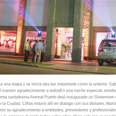
a una etapa y se inicia otra tan importante como la anterior. 
í nuestro agradecimiento a todosEn una noche especial, emotiv
firma santafesina Aremat Puerto dejó inaugurado un Showroom d
 la Ciudad. Cifras estuvo allí en dialogo con sus titulares, Mar
on su agradecimiento a entidades, proveedores y profesionale