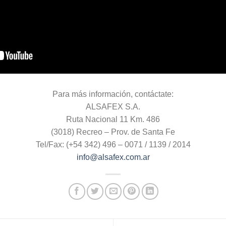
Para más información, contáctate:
ALSAFEX S.A.
Ruta Nacional 11 Km. 486
(3018) Recreo – Prov. de Santa Fe
Tel/Fax: (+54 342) 496 – 0071 / 1139 / 2014
info@alsafex.com.ar