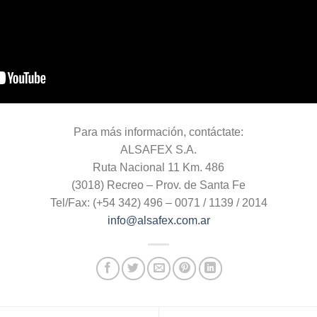
Para más información, contáctate:
ALSAFEX S.A.
Ruta Nacional 11 Km. 486
(3018) Recreo – Prov. de Santa Fe
Tel/Fax: (+54 342) 496 – 0071 / 1139 / 2014
info@alsafex.com.ar