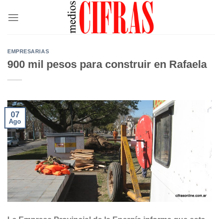
Saltar
al
contenido
EMPRESARIAS
900 mil pesos para construir en Rafaela
07
Ago