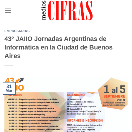
Saltar
al
contenido
EMPRESARIAS
43º JAIIO Jornadas Argentinas de
Informática en la Ciudad de Buenos
Aires
31
Mar