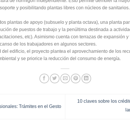
ctura de hormigón independiente. Esto permite demoler la mayo
oporte y posibilitando plantas libres con núcleos de sanitarios.
dos plantas de apoyo (subsuelo y planta octava), una planta para
ribución de puestos de trabajo y la penúltima destinada a activ
acitaciones, etc). Asimismo cuenta con terrazas de expansión y
scanso de los trabajadores en algunos sectores.
 del edificio, el proyecto plantea el aprovechamiento de los re
biental y se priorice la reducción del consumo de energía.
10 claves sobre los crédi
ionales: Trámites en el Gesto
la