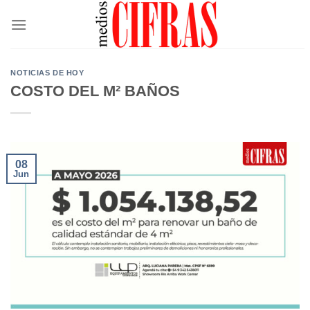
Saltar
al
contenido
NOTICIAS DE HOY
COSTO DEL M² BAÑOS
08
Jun