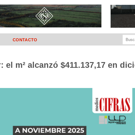
Buscar
CONTACTO
por:
: el m² alcanzó $411.137,17 en di