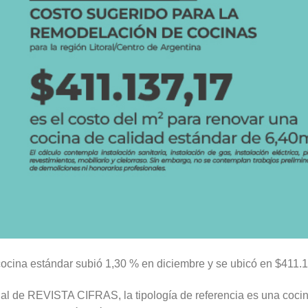
cocina estándar subió 1,30 % en diciembre y se ubicó en $411.
l de REVISTA CIFRAS, la tipología de referencia es una cocin